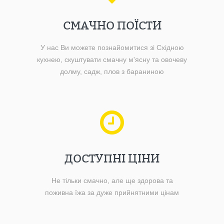
СМАЧНО ПОЇСТИ
У нас Ви можете познайомитися зі Східною
кухнею, скуштувати смачну м'ясну та овочеву
долму, садж, плов з бараниною
ДОСТУПНІ ЦІНИ
Не тільки смачно, але ще здорова та
поживна їжа за дуже прийнятними цінам