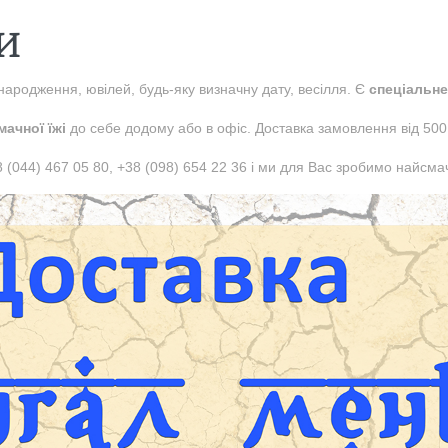
И
народження, ювілей, будь-яку визначну дату, весілля. Є
спеціальне
мачної їжі
до себе додому або в офіс. Доставка замовлення від 500
044) 467 05 80, +38 (098) 654 22 36 і ми для Вас зробимо найсмач