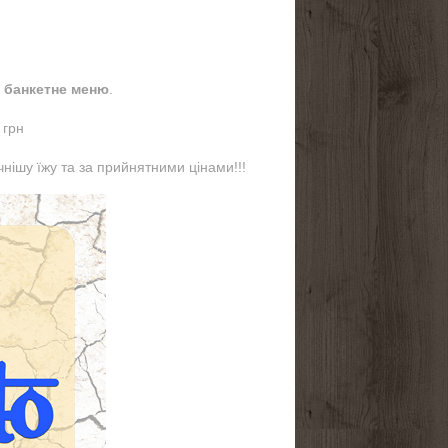
 банкетне меню
.
 грн
нішу їжу та за прийнятними цінами!!!