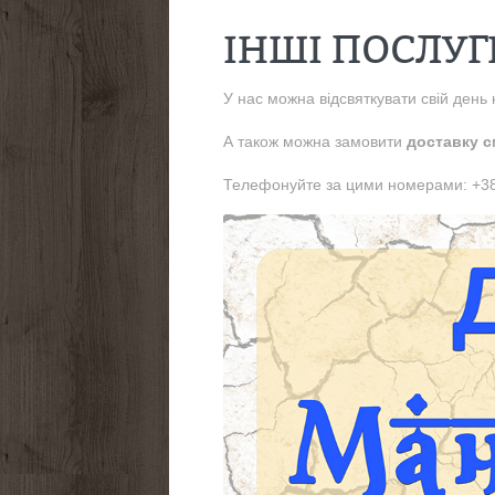
ІНШІ ПОСЛУГ
У нас можна відсвяткувати свій день 
А також можна замовити
доставку с
Телефонуйте за цими номерами: +38 (